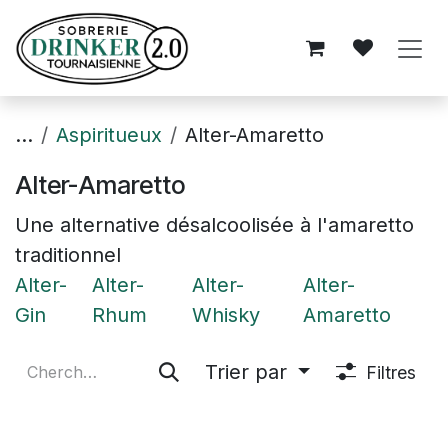
Se rendre au contenu
...
Aspiritueux
Alter-Amaretto
Alter-Amaretto
Une alternative désalcoolisée à l'amaretto
traditionnel
Alter-
Alter-
Alter-
Alter-
Gin
Rhum
Whisky
Amaretto
Trier par
Filtres