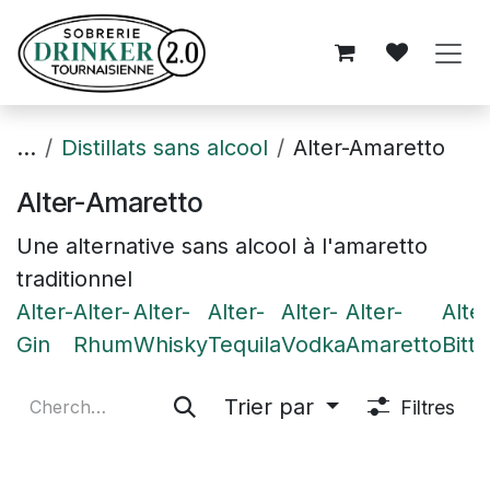
Se rendre au contenu
...
Distillats sans alcool
Alter-Amaretto
Alter-Amaretto
Une alternative sans alcool à l'amaretto
traditionnel
Alter-
Alter-
Alter-
Alter-
Alter-
Alter-
Alter
Gin
Rhum
Whisky
Tequila
Vodka
Amaretto
Bitte
Trier par
Filtres